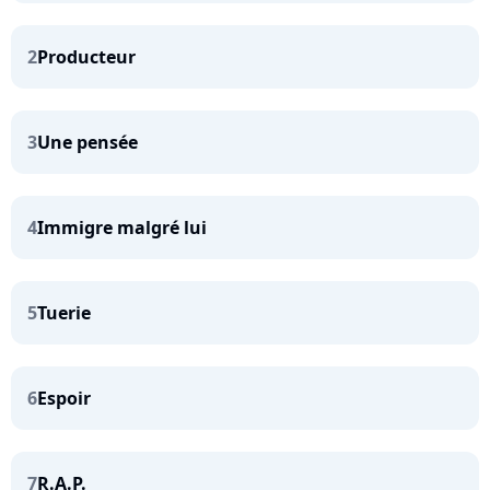
2
Producteur
3
Une pensée
4
Immigre malgré lui
5
Tuerie
6
Espoir
7
R.A.P.