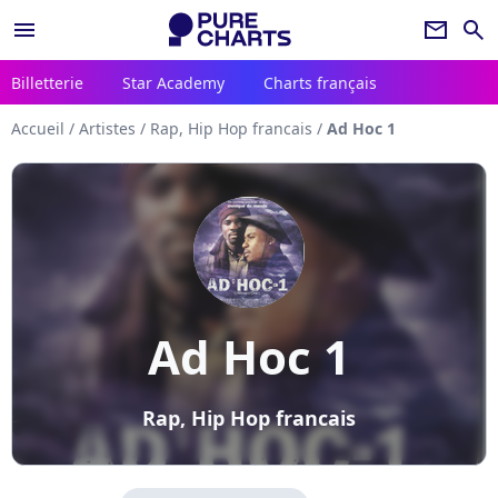
menu
newsletter
search
Billetterie
Star Academy
Charts français
Accueil
/
Artistes
/
Rap, Hip Hop francais
/
Ad Hoc 1
Ad Hoc 1
Rap, Hip Hop francais