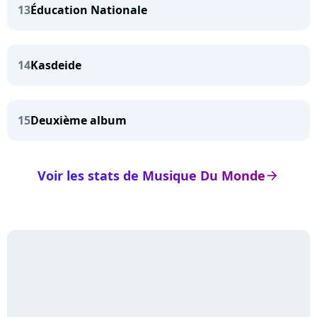
13
Éducation Nationale
14
Kasdeide
15
Deuxième album
Voir les stats de Musique Du Monde
arrow_right