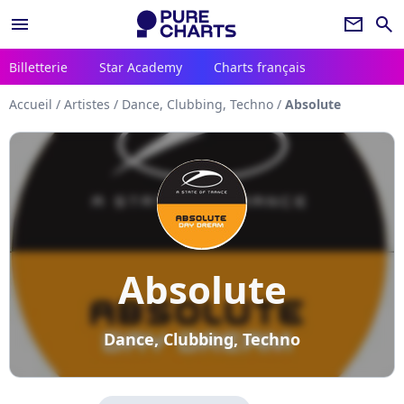
menu
newsletter
search
Billetterie
Star Academy
Charts français
Accueil
/
Artistes
/
Dance, Clubbing, Techno
/
Absolute
Absolute
Dance, Clubbing, Techno