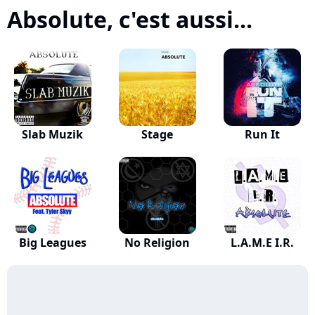
Absolute, c'est aussi...
Slab Muzik
Stage
Run It
Big Leagues
No Religion
L.A.M.E I.R.