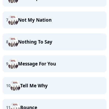
Not My Nation
7
Nothing To Say
8
Message For You
9
Tell Me Why
10
Bounce
11