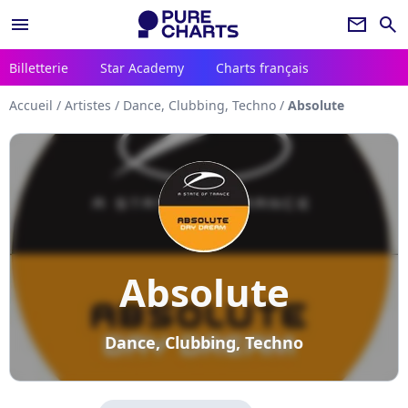
menu
newsletter
search
Billetterie
Star Academy
Charts français
Accueil
/
Artistes
/
Dance, Clubbing, Techno
/
Absolute
Absolute
Dance, Clubbing, Techno