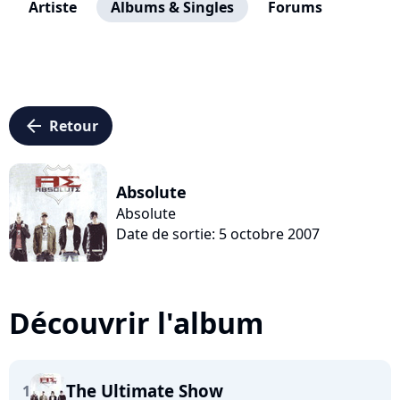
Artiste
Albums & Singles
Forums
arrow_left
Retour
Absolute
Absolute
Date de sortie: 5 octobre 2007
Découvrir l'album
The Ultimate Show
1