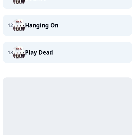
Hanging On
12
Play Dead
13