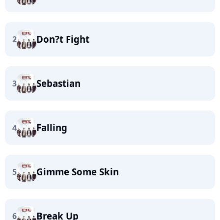
Don?t Fight
2
Sebastian
3
Falling
4
Gimme Some Skin
5
Break Up
6