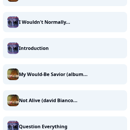
I Wouldn't Normally...
Introduction
My Would-Be Savior (album...
Not Alive (david Bianco...
Question Everything