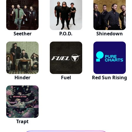
Seether
P.O.D.
Shinedown
Hinder
Fuel
Red Sun Rising
Trapt