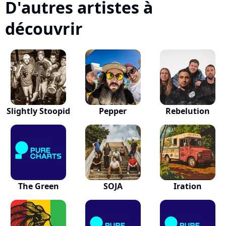
D'autres artistes à
découvrir
Slightly Stoopid
Pepper
Rebelution
The Green
SOJA
Iration