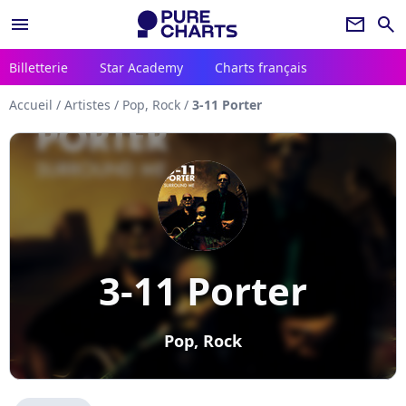
menu
newsletter
search
Billetterie
Star Academy
Charts français
Accueil
/
Artistes
/
Pop, Rock
/
3-11 Porter
3-11 Porter
Pop, Rock