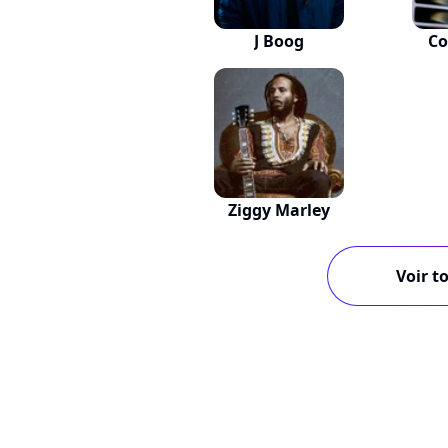
J Boog
Co
Ziggy Marley
Voir to