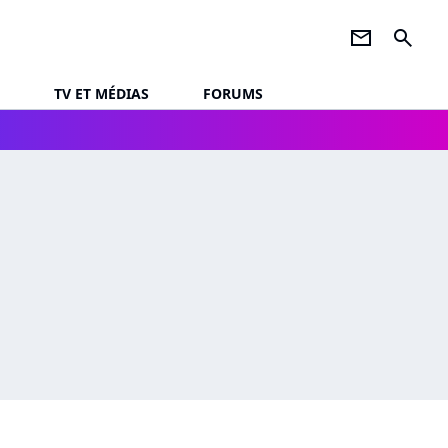
newsletter
search
TV ET MÉDIAS
FORUMS