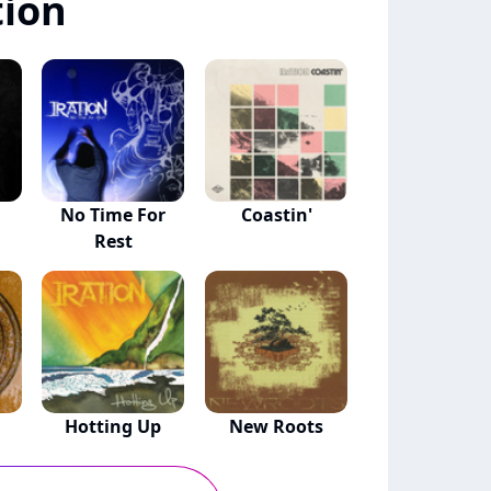
tion
No Time For
Coastin'
Rest
Hotting Up
New Roots