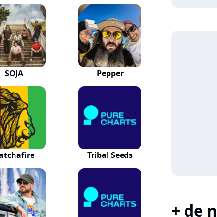
SOJA
Pepper
atchafire
Tribal Seeds
+ de n