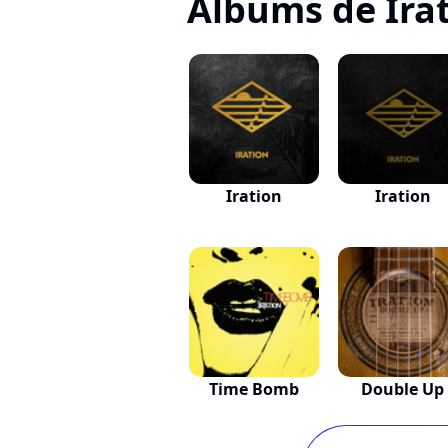
Albums de Ira
Iration
Iration
Time Bomb
Double Up