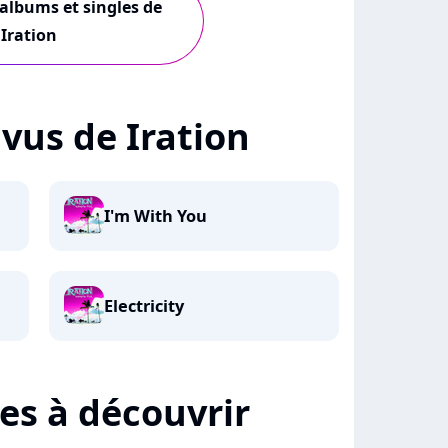
 albums et singles de
Iration
+ vus de Iration
I'm With You
Electricity
tes à découvrir