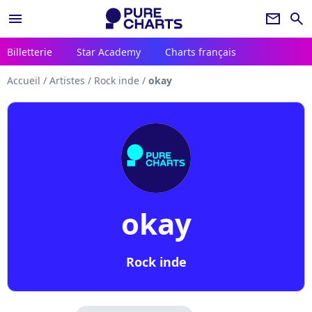
menu
newsletter
search
Billetterie
Star Academy
Charts français
Accueil
/
Artistes
/
Rock inde
/
okay
okay
Rock inde