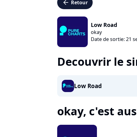
arrow_left
Retour
Low Road
okay
Date de sortie: 21 
Decouvrir le s
Low Road
okay, c'est auss