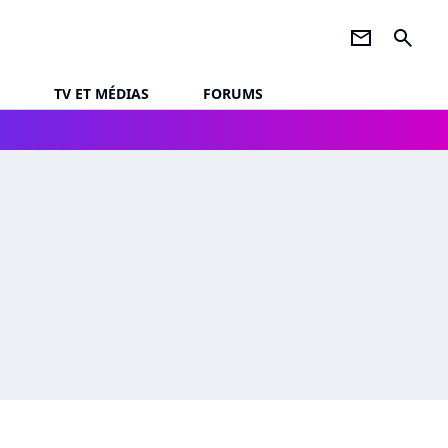
newsletter
search
TV ET MÉDIAS
FORUMS