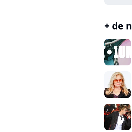
+ de n