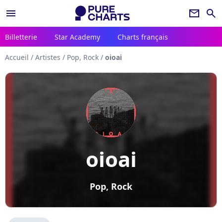
menu
newsletter
search
Billetterie
Star Academy
Charts français
Accueil
/
Artistes
/
Pop, Rock
/
oioai
oioai
Pop, Rock