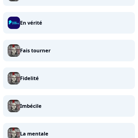
En vérité
Fais tourner
Fidelité
Imbécile
La mentale