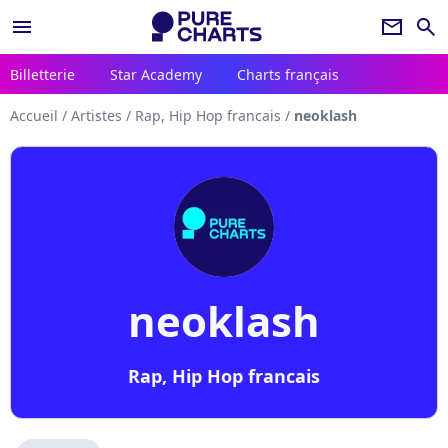
menu
newsletter
search
Billetterie
Star Academy
Charts français
Accueil
/
Artistes
/
Rap, Hip Hop francais
/
neoklash
neoklash
Rap, Hip Hop francais