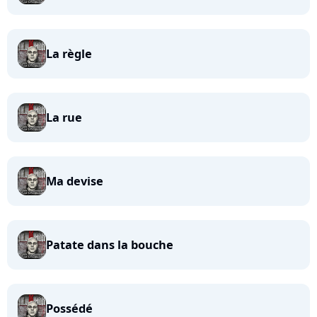
La règle
La rue
Ma devise
Patate dans la bouche
Possédé