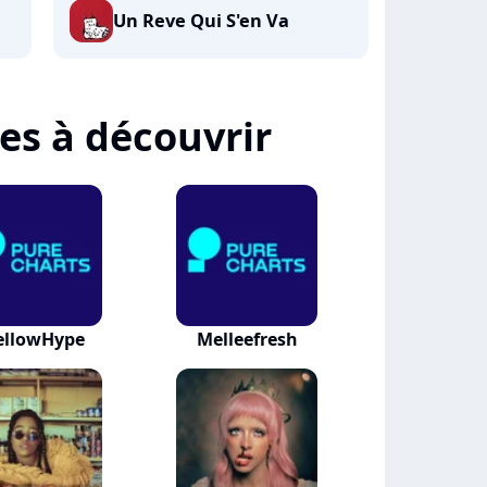
Un Reve Qui S'en Va
tes à découvrir
llowHype
Melleefresh