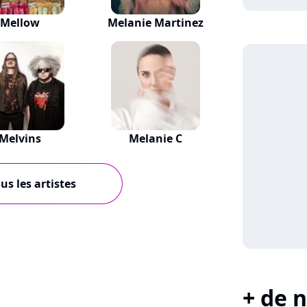
Mellow
Melanie Martinez
Melvins
Melanie C
us les artistes
+ de n