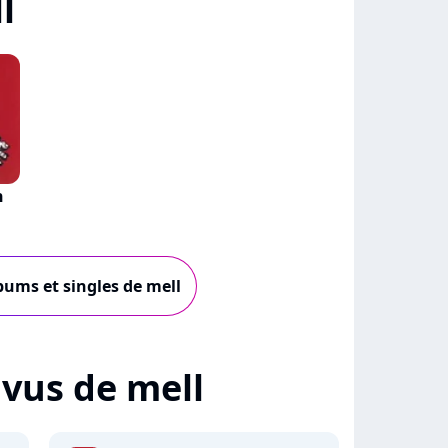
l
n
lbums et singles de mell
+ vus de mell