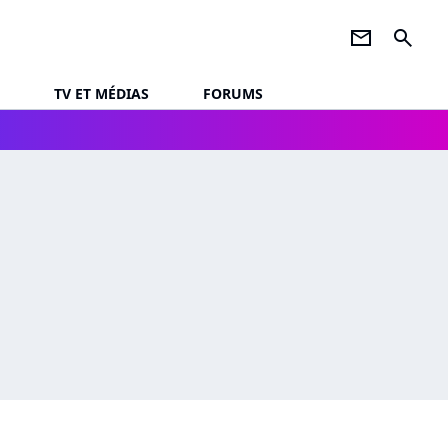
newsletter
search
TV ET MÉDIAS
FORUMS