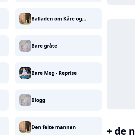
Balladen om Kåre og...
Bare gråte
Bare Meg - Reprise
Blogg
Den feite mannen
+ de n