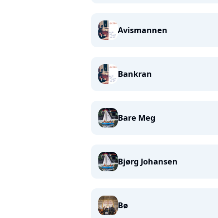
Avismannen
Bankran
Bare Meg
Bjørg Johansen
Bø