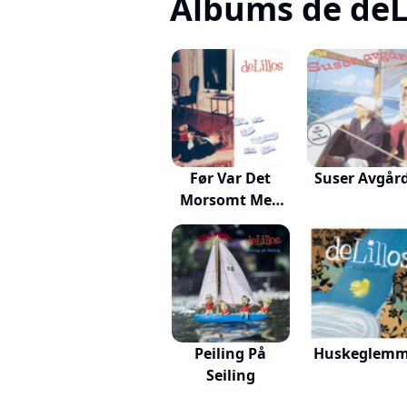
Albums de deLi
Før Var Det
Suser Avgår
Morsomt Med
Sne
Peiling På
Huskeglem
Seiling