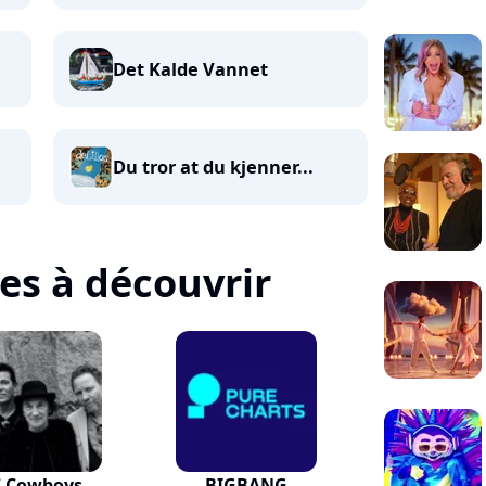
Det Kalde Vannet
Du tror at du kjenner...
tes à découvrir
C Cowboys
BIGBANG