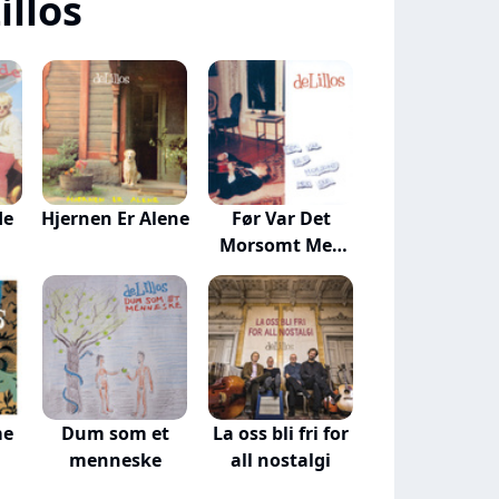
llos
de
Hjernen Er Alene
Før Var Det
Morsomt Med
Sne
me
Dum som et
La oss bli fri for
menneske
all nostalgi