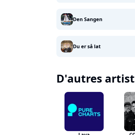
Den Sangen
Du er så lat
D'autres artis
Lava
C