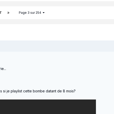
T
Page 3 sur 254
e...
s si je playlist cette bombe datant de 8 mois?