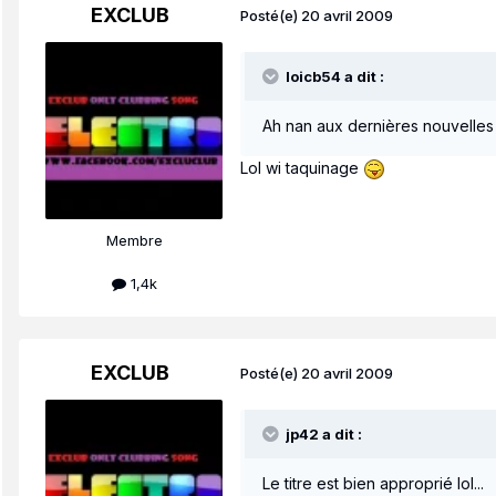
EXCLUB
Posté(e)
20 avril 2009
loicb54 a dit :
Ah nan aux dernières nouvelles 
Lol wi taquinage
Membre
1,4k
EXCLUB
Posté(e)
20 avril 2009
jp42 a dit :
Le titre est bien approprié lol...