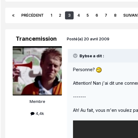
PRÉCÉDENT
1
2
3
4
5
6
7
8
SUIVAN
Trancemission
Posté(e)
20 avril 2009
Bybse a dit :
Personne?
Attention! Nan j'ai dit une conneri
-------
Membre
Ah! Au fait, vous m'en voulez pa
4,4k