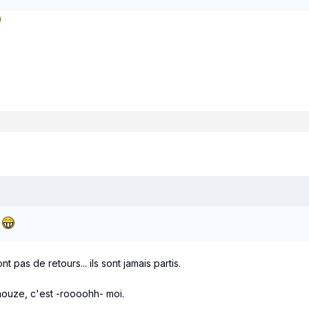
.
 pas de retours... ils sont jamais partis.
inouze, c'est -roooohh- moi.