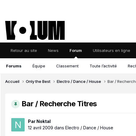
Retour au site
News
Forum
Utilisateurs en ligne
Forums
Équipe
Classement
Toute l’activité
Rec
Accueil
Only the Best
Electro / Dance / House
Bar / Recherch
Bar / Recherche Titres
Par
Noktal
12 avril 2009
dans
Electro / Dance / House