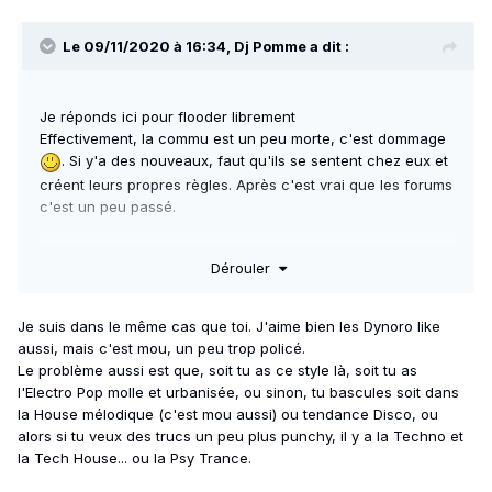
Le 09/11/2020 à 16:34,
Dj Pomme
a dit :
Je réponds ici pour flooder librement
Effectivement, la commu est un peu morte, c'est dommage
. Si y'a des nouveaux, faut qu'ils se sentent chez eux et
créent leurs propres règles. Après c'est vrai que les forums
c'est un peu passé.
J'ai arrêté d'écouter la radio pendant assez longtemps, je
Dérouler
ne m'y retrouvais plus. Dernièrement j'ai fait une playlist
avec uniquement des clones de Dynorro, et c'est assez
musicalement déprimant à mon sens ^^
Je suis dans le même cas que toi. J'aime bien les Dynoro like
https://open.spotify.com/playlist/47NMYFJ2LWUc36YtcHqoo
aussi, mais c'est mou, un peu trop policé.
0?si=WPjdTvrBQSaf5z1QcNCyrQ
Le problème aussi est que, soit tu as ce style là, soit tu as
Pour moi c'est un peu une caractérisation en plus la dérive
l'Electro Pop molle et urbanisée, ou sinon, tu bascules soit dans
commerciale de la musique. Mais bon, y'a de bons trucs qui
la House mélodique (c'est mou aussi) ou tendance Disco, ou
se font en ce moment, et même chez les copycats certains
alors si tu veux des trucs un peu plus punchy, il y a la Techno et
se démarquent avec un peu de travail. J'ai aussi envie de
la Tech House... ou la Psy Trance.
reconnecter un peu avec l'univers des Djs, faut que je me
tienne à la page et que j'écoute un peu le Yacast, même si