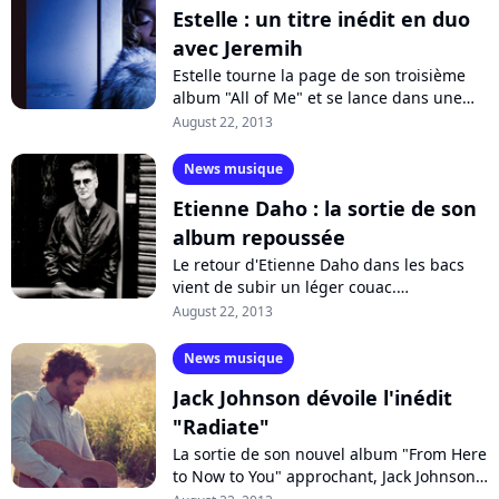
Estelle : un titre inédit en duo
avec Jeremih
Estelle tourne la page de son troisième
album "All of Me" et se lance dans une
série de trois EP cette année, baptisée
August 22, 2013
"Love & Happiness". Et tandis que...
News musique
Etienne Daho : la sortie de son
album repoussée
Le retour d'Etienne Daho dans les bacs
vient de subir un léger couac.
Initialement prévu pour le mois d'octobre
August 22, 2013
prochain, le nouvel album du chanteur,...
News musique
Jack Johnson dévoile l'inédit
"Radiate"
La sortie de son nouvel album "From Here
to Now to You" approchant, Jack Johnson
a décidé de mettre en ligne le titre inédit