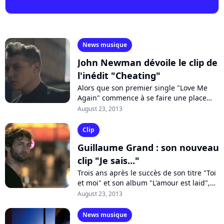
News musique
John Newman dévoile le clip de
l'inédit "Cheating"
Alors que son premier single "Love Me
Again" commence à se faire une place
dans les charts français, le chanteur
August 23, 2013
britannique John Newman dévoile la
vidéo...
Clip
Guillaume Grand : son nouveau
clip "Je sais..."
Trois ans après le succès de son titre "Toi
et moi" et son album "L'amour est laid",
Guillaume Grand ne devrait pas tarder à
August 23, 2013
faire son retour dans les...
News musique