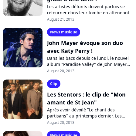
Les artistes défunts doivent parfois se
retourner dans leur tombe en attendant
les idées toujours plus insolites de
August 21, 2013
certains chercheurs. La dernière en...
News musique
John Mayer évoque son duo
avec Katy Perry !
Dans les bacs depuis ce lundi, le nouvel
album "Paradise Valley" de John Mayer
commence plutôt bien sa course dans les
August 20, 2013
classements iTunes aux Etats-unis....
Clip
Les Stentors : le clip de "Mon
amant de St Jean"
Après avoir dévoilé "Le chant des
partisans" au printemps dernier, Les
Stentors poursuivent l'exploitation de leur
August 20, 2013
deuxième album "Une Histoire de
France",...
News musique