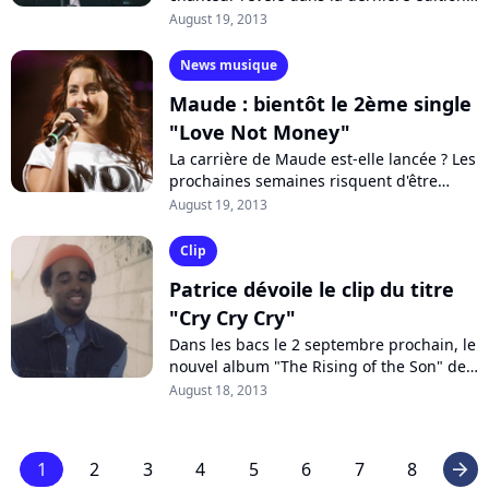
de la "Star Academy" sur NRJ12, propose
August 19, 2013
la vidéo de son single...
News musique
Maude : bientôt le 2ème single
"Love Not Money"
La carrière de Maude est-elle lancée ? Les
prochaines semaines risquent d'être
décisives. Car si le premier single "Love Is
August 19, 2013
What You Make of It" de la...
Clip
Patrice dévoile le clip du titre
"Cry Cry Cry"
Dans les bacs le 2 septembre prochain, le
nouvel album "The Rising of the Son" de
Patrice promet d'apporter une dose de
August 18, 2013
fraîcheur et reggae dans le monde...
1
2
3
4
5
6
7
8
arrow_right