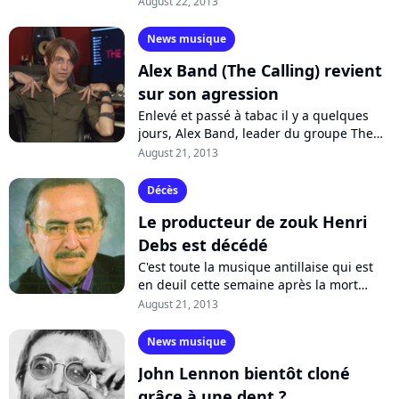
August 22, 2013
"Radiate" afin de faire patienter...
News musique
Alex Band (The Calling) revient
sur son agression
Enlevé et passé à tabac il y a quelques
jours, Alex Band, leader du groupe The
Calling, a souhaité revenir sur son
August 21, 2013
agression afin de faire taire les rumeurs...
Décès
Le producteur de zouk Henri
Debs est décédé
C'est toute la musique antillaise qui est
en deuil cette semaine après la mort
d'Henri Debs à l'âge de 80 ans. Le
August 21, 2013
musicien et producteur de zouk
guadeloupéen...
News musique
John Lennon bientôt cloné
grâce à une dent ?