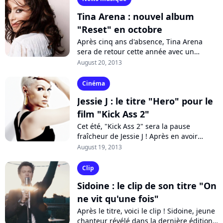
Tina Arena : nouvel album
"Reset" en octobre
Après cinq ans d'absence, Tina Arena
sera de retour cette année avec un
nouvel album en anglais. Porté par le
August 20, 2013
premier single "You Set Fire to My Life"...
Cinéma
Jessie J : le titre "Hero" pour le
film "Kick Ass 2"
Cet été, "Kick Ass 2" sera la pause
fraîcheur de Jessie J ! Après en avoir
dévoilé un extrait, la chanteuse
August 19, 2013
britannique vient de dévoiler
l'intégralité...
Clip
Sidoine : le clip de son titre "On
ne vit qu'une fois"
Après le titre, voici le clip ! Sidoine, jeune
chanteur révélé dans la dernière édition