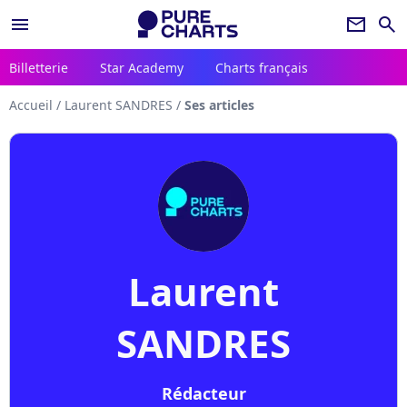
menu
newsletter
search
Billetterie
Star Academy
Charts français
Accueil
/
Laurent SANDRES
/
Ses articles
Laurent
SANDRES
Rédacteur