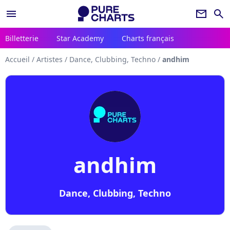
menu
newsletter
search
Billetterie
Star Academy
Charts français
Accueil
/
Artistes
/
Dance, Clubbing, Techno
/
andhim
andhim
Dance, Clubbing, Techno