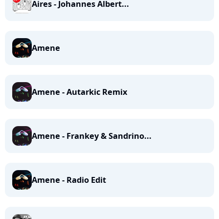
Aires - Johannes Albert...
Amene
Amene - Autarkic Remix
Amene - Frankey & Sandrino...
Amene - Radio Edit