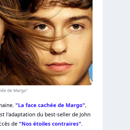
chée de Margo"
emaine.
"La face cachée de Margo"
,
st l'adaptation du best-seller de John
uccès de
"Nos étoiles contraires"
.