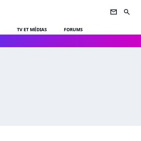
newsletter
search
TV ET MÉDIAS
FORUMS