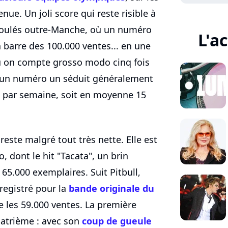
nue. Un joli score qui reste risible à
écoulés outre-Manche, où un numéro
L'a
 barre des 100.000 ventes... en une
ù on compte grosso modo cinq fois
, un numéro un séduit généralement
s par semaine, soit en moyenne 15
reste malgré tout très nette. Elle est
o, dont le hit "Tacata", un brin
e 65.000 exemplaires. Suit Pitbull,
nregistré pour la
bande originale du
e les 59.000 ventes. La première
quatrième : avec son
coup de gueule