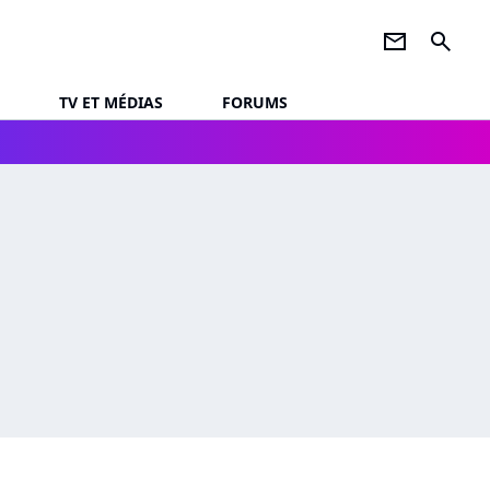
newsletter
search
TV ET MÉDIAS
FORUMS