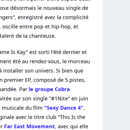
ose désormais le nouveau single de
ngers", enregistré avec la complicité
 oscille entre pop et hip-hop, et
 talent de la chanteuse.
me Is Kay" est sorti l'été dernier et
iment été au rendez-vous, le morceau
installer son univers. Si bien que
on premier EP, composé de 5 pistes,
mandée. Par
le groupe Cobra
nvitée sur son single "#1Nite" en juin
pe musicale du film
"Sexy Dance 4"
,
ginale avec le titre club "This Is the
or
Far East Movement
, avec qui elle