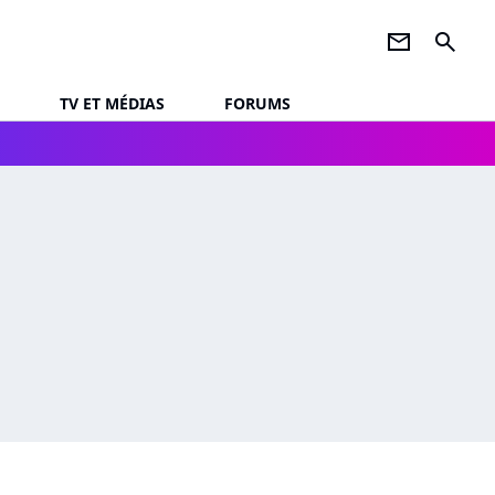
newsletter
search
TV ET MÉDIAS
FORUMS