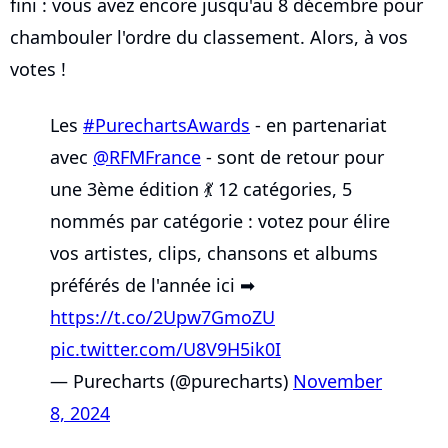
fini : vous avez encore jusqu'au 8 décembre pour
chambouler l'ordre du classement. Alors, à vos
votes !
Les
#PurechartsAwards
- en partenariat
avec
@RFMFrance
- sont de retour pour
une 3ème édition 💃 12 catégories, 5
nommés par catégorie : votez pour élire
vos artistes, clips, chansons et albums
préférés de l'année ici ➡
https://t.co/2Upw7GmoZU
pic.twitter.com/U8V9H5ik0I
— Purecharts (@purecharts)
November
8, 2024