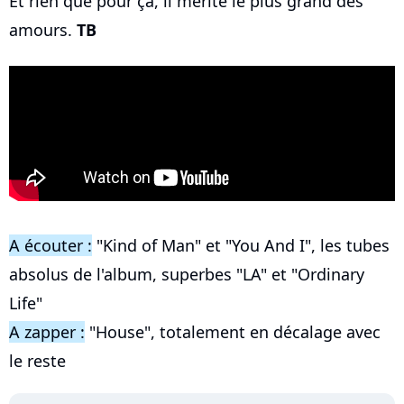
Et rien que pour ça, il mérite le plus grand des
amours.
TB
A écouter :
"Kind of Man" et "You And I", les tubes
absolus de l'album, superbes "LA" et "Ordinary
Life"
A zapper :
"House", totalement en décalage avec
le reste