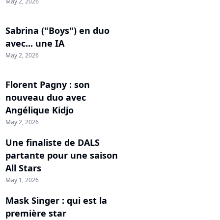
May 2, 2026
Sabrina ("Boys") en duo
avec... une IA
May 2, 2026
Florent Pagny : son
nouveau duo avec
Angélique Kidjo
May 2, 2026
Une finaliste de DALS
partante pour une saison
All Stars
May 1, 2026
Mask Singer : qui est la
première star