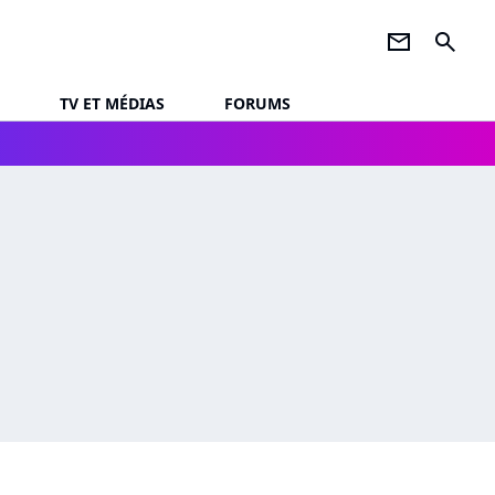
newsletter
search
TV ET MÉDIAS
FORUMS