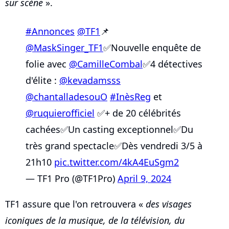
sur scène
».
#Annonces
@TF1
📌
@MaskSinger_TF1
✅Nouvelle enquête de
folie avec
@CamilleCombal
✅4 détectives
d'élite :
@kevadamsss
@chantalladesouO
#InèsReg
et
@ruquierofficiel
✅+ de 20 célébrités
cachées✅Un casting exceptionnel✅Du
très grand spectacle✅Dès vendredi 3/5 à
21h10
pic.twitter.com/4kA4EuSgm2
— TF1 Pro (@TF1Pro)
April 9, 2024
TF1 assure que l'on retrouvera «
des visages
iconiques de la musique, de la télévision, du