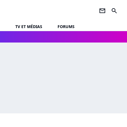
newsletter
search
TV ET MÉDIAS
FORUMS