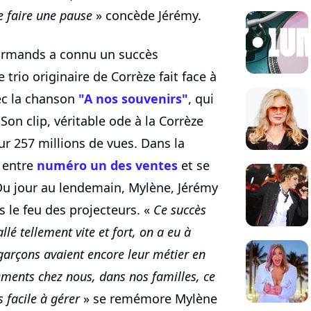
e faire une pause
» concède Jérémy.
Gourmands a connu un succès
e trio originaire de Corrèze fait face à
ec la chanson
"A nos souvenirs"
, qui
 Son clip, véritable ode à la Corrèze
ur 257 millions de vues. Dans la
" entre
numéro un des ventes
et se
Du jour au lendemain, Mylène, Jérémy
s le feu des projecteurs. «
Ce succès
llé tellement vite et fort, on a eu à
 garçons avaient encore leur métier en
ements chez nous, dans nos familles, ce
 facile à gérer
» se remémore Mylène