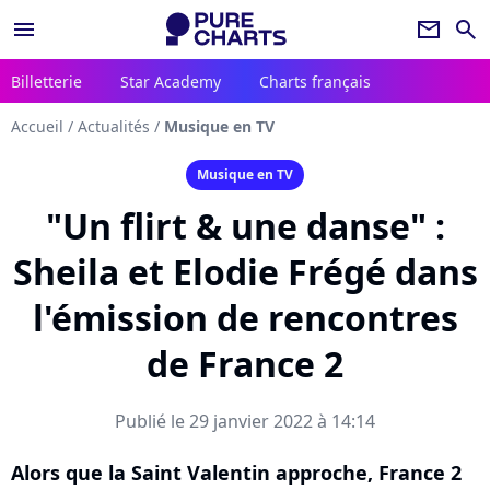
menu
newsletter
search
Billetterie
Star Academy
Charts français
Accueil
/
Actualités
/
Musique en TV
Musique en TV
"Un flirt & une danse" :
Sheila et Elodie Frégé dans
l'émission de rencontres
de France 2
Publié le 29 janvier 2022 à 14:14
Alors que la Saint Valentin approche, France 2