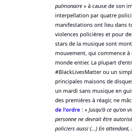
pulmonaire
» à cause de son im
interpellation par quatre polic
manifestations ont lieu dans t
violences policières et pour d
stars de la musique sont mont
mouvement, qui commence à se
monde entier. La plupart d'entr
#BlackLivesMatter ou un simple
principales maisons de disque
un mardi sans musique en guis
des premières à réagir, ne mâ
de l'ordre
: «
Jusqu'à ce qu'on v
personne ne devrait être autoris
policiers aussi (...) En attendant, 