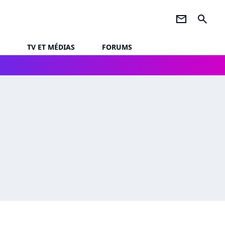
newsletter
search
TV ET MÉDIAS
FORUMS