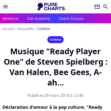
menu
newsletter
search
Billetterie
Star Academy
Charts français
Accueil
/
Actualités
/
Cinéma
Cinéma
Musique "Ready Player
One" de Steven Spielberg :
Van Halen, Bee Gees, A-
ah...
Publié le 28 mars 2018 à 12:40
Déclaration d'amour à la pop culture, "Ready