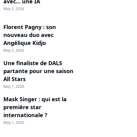
avec... une IA
May 2, 2026
Florent Pagny : son
nouveau duo avec
Angélique Kidjo
May 2, 2026
Une finaliste de DALS
partante pour une saison
All Stars
May 1, 2026
Mask Singer : qui est la
première star
internationale ?
May 1, 2026