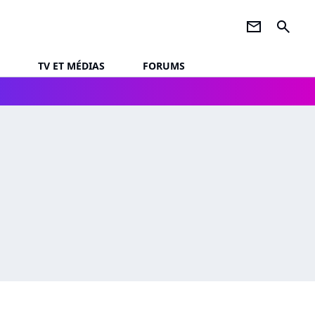
newsletter
search
TV ET MÉDIAS
FORUMS