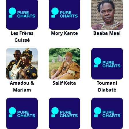
Les Frères
Mory Kante
Baaba Maal
Guissé
Amadou &
Salif Keita
Toumani
Mariam
Diabaté