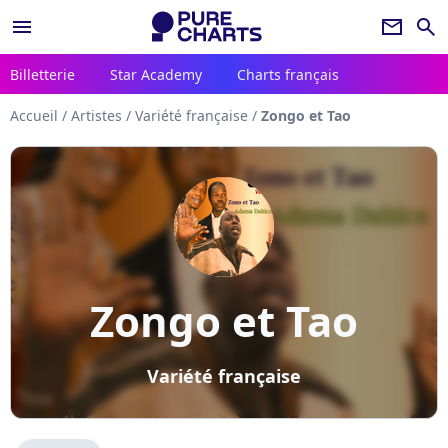
menu
newsletter
search
Billetterie
Star Academy
Charts français
Accueil
/
Artistes
/
Variété française
/
Zongo et Tao
Zongo et Tao
Variété française