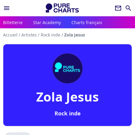
menu
newsletter
search
Billetterie
Star Academy
Charts français
Accueil
/
Artistes
/
Rock inde
/
Zola Jesus
Zola Jesus
Rock inde