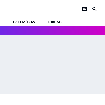
newsletter
search
TV ET MÉDIAS
FORUMS