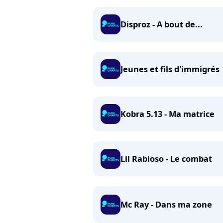
Disproz - A bout de...
Jeunes et fils d'immigrés
Kobra 5.13 - Ma matrice
Lil Rabioso - Le combat
Mc Ray - Dans ma zone