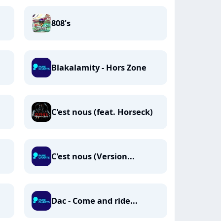
808's
Blakalamity - Hors Zone
C'est nous (feat. Horseck)
C'est nous (Version...
Dac - Come and ride...