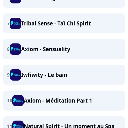
Tribal Sense - Taï Chi Spirit
7
Axiom - Sensuality
8
Iwfiwity - Le bain
9
Axiom - Méditation Part 1
10
Natural Spirit - Un moment au Spa
11