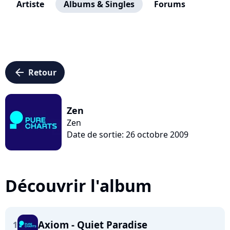
Artiste
Albums & Singles
Forums
arrow_left
Retour
Zen
Zen
Date de sortie: 26 octobre 2009
Découvrir l'album
Axiom - Quiet Paradise
1