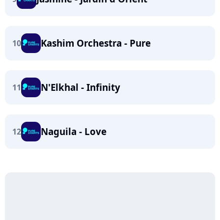
Kashim Orchestra - Pure
10
N'Elkhal - Infinity
11
Naguila - Love
12