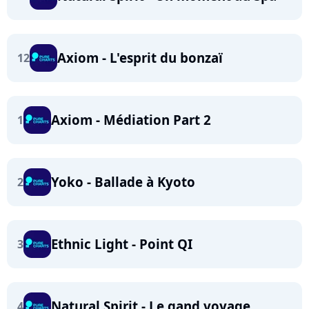
Axiom - L'esprit du bonzaï
12
Axiom - Médiation Part 2
1
Yoko - Ballade à Kyoto
2
Ethnic Light - Point QI
3
Natural Spirit - Le gand voyage
4