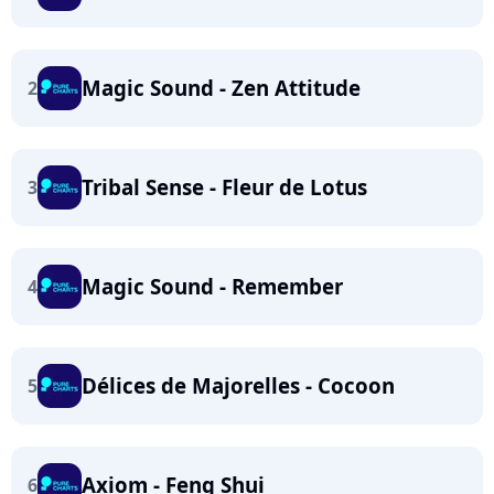
Magic Sound - Zen Attitude
2
Tribal Sense - Fleur de Lotus
3
Magic Sound - Remember
4
Délices de Majorelles - Cocoon
5
Axiom - Feng Shui
6