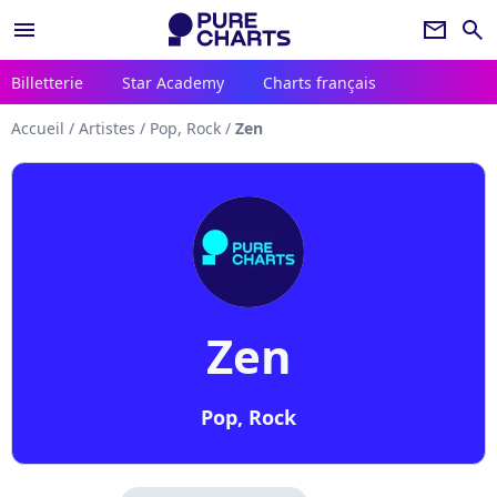
menu
newsletter
search
Billetterie
Star Academy
Charts français
Accueil
/
Artistes
/
Pop, Rock
/
Zen
Zen
Pop, Rock