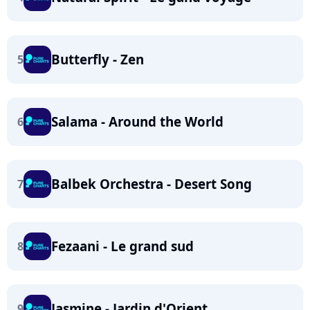
Butterfly - Zen
5
Salama - Around the World
6
Balbek Orchestra - Desert Song
7
Fezaani - Le grand sud
8
Jasmine - Jardin d'Orient
9