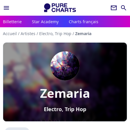
menu
newsletter
search
Billetterie
Star Academy
Charts français
Accueil
/
Artistes
/
Electro, Trip Hop
/
Zemaria
Zemaria
Electro, Trip Hop