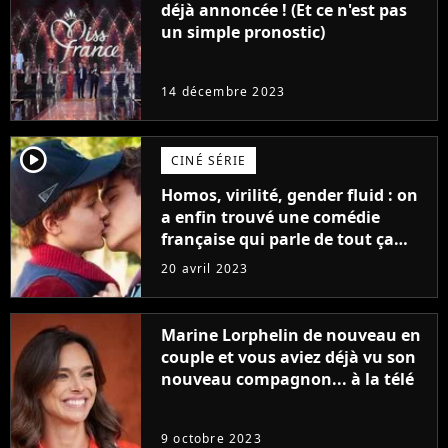
déjà annoncée ! (Et ce n'est pas
un simple pronostic)
14 décembre 2023
player2
CINÉ SÉRIE
Homos, virilité, gender fluid : on
a enfin trouvé une comédie
française qui parle de tout ça
sans être super ringarde
20 avril 2023
Marine Lorphelin de nouveau en
couple et vous aviez déjà vu son
nouveau compagnon... à la télé
9 octobre 2023