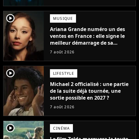
player2
MUSIQUE
Ariana Grande numéro un des
ventes en France : elle signe le
meilleur démarrage de sa
carrière avec son album Petal
7 août 2026
player2
LIFESTYLE
Michael 2 officialisé : une partie
de la suite déjà tournée, une
sortie possible en 2027 ?
7 août 2026
player2
CINÉMA