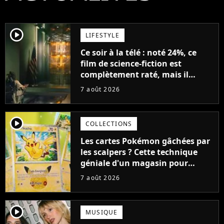
player2
LIFESTYLE
Ce soir à la télé : noté 24%, ce
film de science-fiction est
complètement raté, mais il
aurait pu être encore pire à
7 août 2026
cause de son acteur
player2
COLLECTIONS
Les cartes Pokémon gâchées par
les scalpers ? Cette technique
géniale d'un magasin pour
ruiner les revendeurs
7 août 2026
player2
MUSIQUE