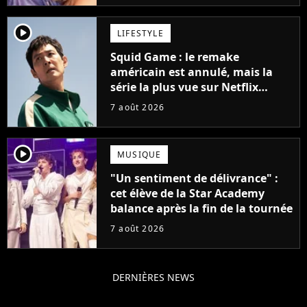
player2
LIFESTYLE
Squid Game : le remake
américain est annulé, mais la
série la plus vue sur Netflix
pourrait avoir une version
7 août 2026
française
player2
MUSIQUE
"Un sentiment de délivrance" :
cet élève de la Star Academy
balance après la fin de la tournée
7 août 2026
DERNIÈRES NEWS