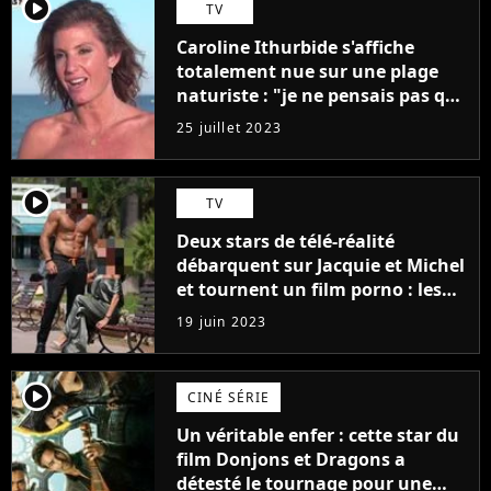
player2
TV
Caroline Ithurbide s'affiche
totalement nue sur une plage
naturiste : "je ne pensais pas que
j'arriverais à le faire..."
25 juillet 2023
player2
TV
Deux stars de télé-réalité
débarquent sur Jacquie et Michel
et tournent un film porno : les
premières images du tournage
19 juin 2023
(exclu)
player2
CINÉ SÉRIE
Un véritable enfer : cette star du
film Donjons et Dragons a
détesté le tournage pour une