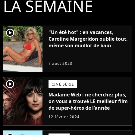
LA SEMAINE
player2
"Un été hot" : en vacances,
Caroline Margeridon oublie tout,
même son maillot de bain
7 août 2023
player2
CINÉ SÉRIE
Madame Web : ne cherchez plus,
on vous a trouvé LE meilleur film
de super-héros de l'année
12 février 2024