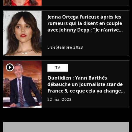
Jenna Ortega furieuse après les
rumeurs qui la disent en couple
avec Johnny Depp : "Je n'arrive
même pas..."
5 septembre 2023
player2
TV
Quotidien : Yann Barthès
débauche un journaliste star de
France 5, ce que cela va changer
à la rentrée
22 mai 2023