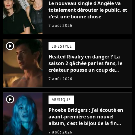
Le nouveau single d'Angèle va
totalement dérouter le public, et
c'est une bonne chose
7 août 2026
player2
LIFESTYLE
Heated Rivalry en danger ? La
saison 2 gâchée par les fans, le
créateur pousse un coup de
gueule
7 août 2026
player2
MUSIQUE
Phoebe Bridgers : j'ai écouté en
avant-première son nouvel
album, c'est le bijou de la fin
d'été
7 août 2026