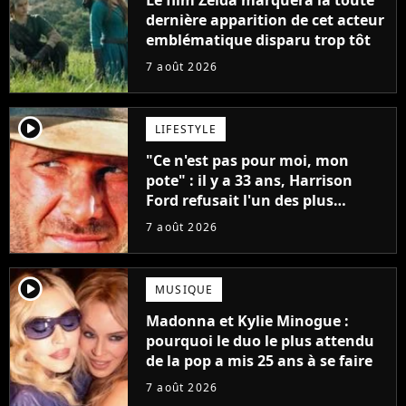
Le film Zelda marquera la toute
dernière apparition de cet acteur
emblématique disparu trop tôt
7 août 2026
player2
LIFESTYLE
"Ce n'est pas pour moi, mon
pote" : il y a 33 ans, Harrison
Ford refusait l'un des plus
grands succès de tous les temps
7 août 2026
player2
MUSIQUE
Madonna et Kylie Minogue :
pourquoi le duo le plus attendu
de la pop a mis 25 ans à se faire
7 août 2026