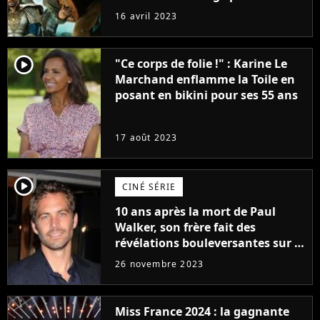
raison très spéciale
16 avril 2023
player2
"Ce corps de folie !" : Karine Le
Marchand enflamme la Toile en
posant en bikini pour ses 55 ans
17 août 2023
player2
CINÉ SÉRIE
10 ans après la mort de Paul
Walker, son frère fait des
révélations bouleversantes sur la
réaction des acteurs de Fast and
26 novembre 2023
Furious
Miss France 2024 : la gagnante