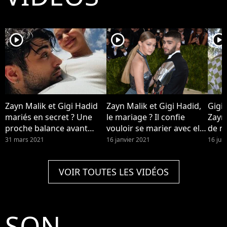
player2
player2
player2
Zayn Malik et Gigi Hadid
Zayn Malik et Gigi Hadid,
Gigi
mariés en secret ? Une
le mariage ? Il confie
Zayn
proche balance avant
vouloir se marier avec elle
de me
d'assurer s'être trompée
dans sa nouvelle chanson
enfi
31 mars 2021
16 janvier 2021
16 juil
When Love's Around de
son nouvel album
VOIR TOUTES LES VIDÉOS
"Nobody is Listening"
SON