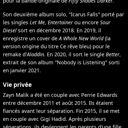
pour la bande-originale de
Fifty Shades Darker
.
Son deuxième album solo, "Icarus Falls" porté par
les singles
Let Me
,
Entertainer
ou encore
Sour
Diesel
sort en décembre 2018. En 2019, il
enregistre un cover de
A Whole New World
(la
version origine du titre Ce rêve bleu) pour le
remake d'
Aladdin
. En 2020, il sort le single
Better
,
extrait de son album "Nobody is Listening" sorti
en janvier 2021.
Vie privée
Zayn Malik a été en couple avec Perrie Edwards
entre décembre 2011 et août 2015. Ils étaient
fiancés avant leur séparation. Fin 2015,
il se met
en couple avec Gigi Hadid
. Après plusieurs
séparations,
ils deviennent les parents d'une fille,