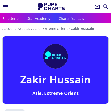
menu
newsletter
search
Billetterie
Star Academy
Charts français
Accueil
/
Artistes
/
Asie, Extreme Orient
/
Zakir Hussain
Zakir Hussain
Asie, Extreme Orient