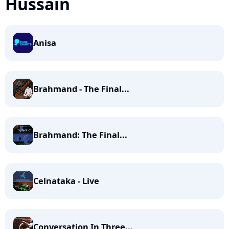
Hussain
Anisa
Brahmand - The Final...
Brahmand: The Final...
Celnataka - Live
Conversation In Three...