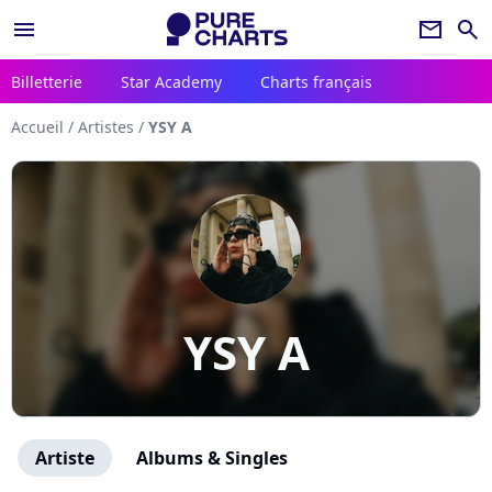
menu
newsletter
search
Billetterie
Star Academy
Charts français
Accueil
/
Artistes
/
YSY A
YSY A
Artiste
Albums & Singles