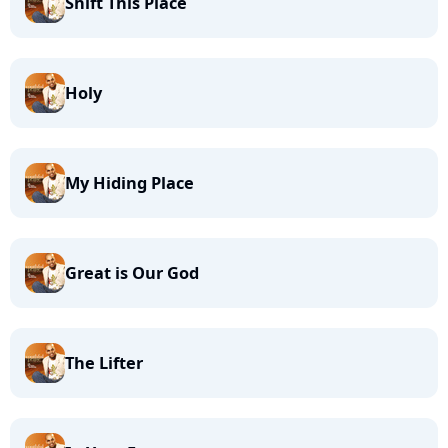
Shift This Place
Holy
My Hiding Place
Great is Our God
The Lifter