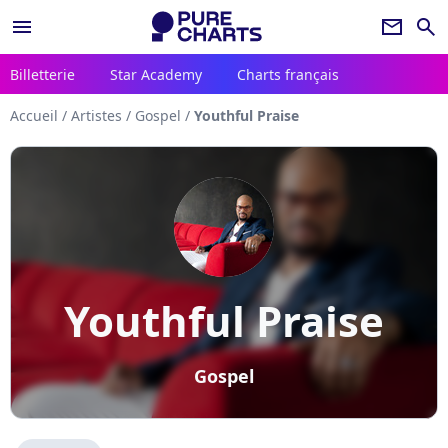
menu
newsletter
search
Billetterie
Star Academy
Charts français
Accueil
/
Artistes
/
Gospel
/
Youthful Praise
Youthful Praise
Gospel