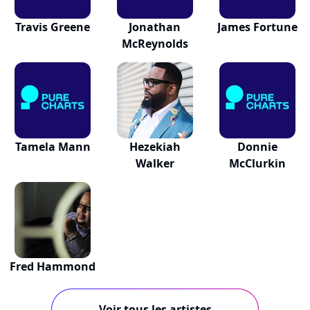
Travis Greene
Jonathan
James Fortune
McReynolds
Tamela Mann
Hezekiah
Donnie
Walker
McClurkin
Fred Hammond
Voir tous les artistes