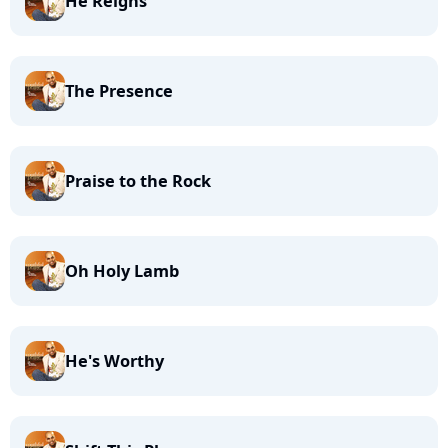
He Reigns
The Presence
Praise to the Rock
Oh Holy Lamb
He's Worthy