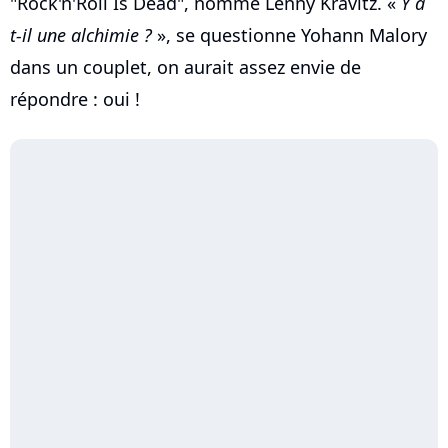
"Rock'n'Roll Is Dead", nommé Lenny Kravitz. «
Y a
t-il une alchimie ?
», se questionne Yohann Malory
dans un couplet, on aurait assez envie de
répondre : oui !