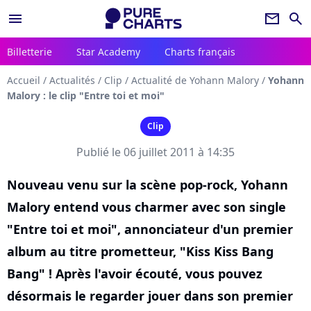
menu
newsletter
search
Billetterie
Star Academy
Charts français
Accueil
/
Actualités
/
Clip
/
Actualité de Yohann Malory
/
Yohann
Malory : le clip "Entre toi et moi"
Clip
Publié le 06 juillet 2011 à 14:35
Nouveau venu sur la scène pop-rock, Yohann
Malory entend vous charmer avec son single
"Entre toi et moi", annonciateur d'un premier
album au titre prometteur, "Kiss Kiss Bang
Bang" ! Après l'avoir écouté, vous pouvez
désormais le regarder jouer dans son premier