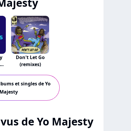
Majesty
ly
Don't Let Go
(remixes)
albums et singles de Yo
Majesty
+ vus de Yo Majesty