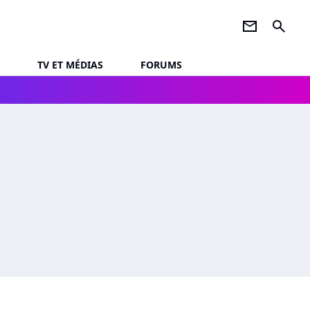
newsletter
search
TV ET MÉDIAS
FORUMS