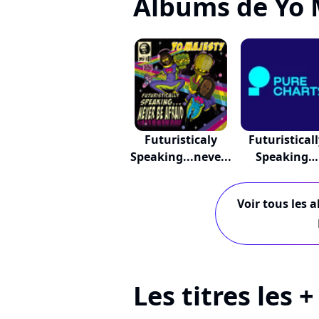
Albums de Yo 
Futuristicaly
Futuristical
Speaking...neve...
Speaking…
never...
Voir tous les 
Les titres les 