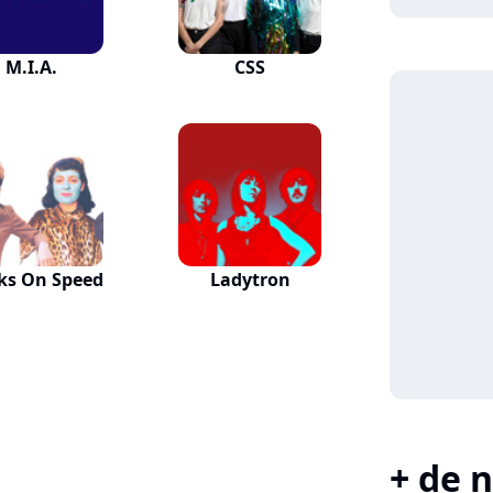
M.I.A.
CSS
ks On Speed
Ladytron
+ de n