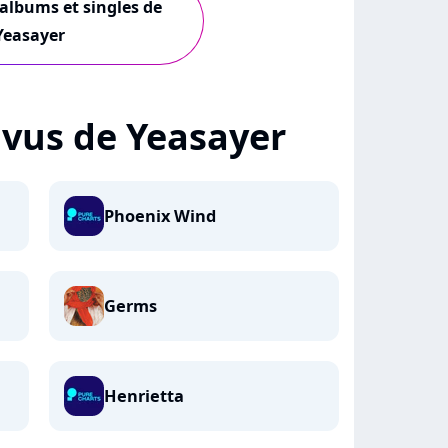
 albums et singles de
Yeasayer
+ vus de Yeasayer
Phoenix Wind
Germs
Henrietta