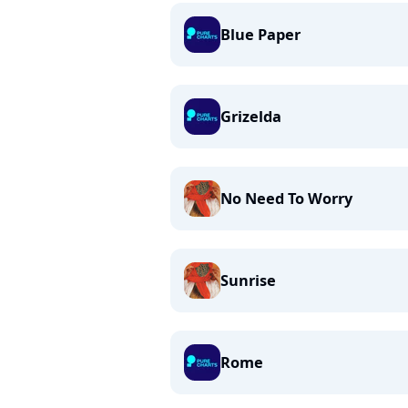
Blue Paper
Grizelda
No Need To Worry
Sunrise
Rome