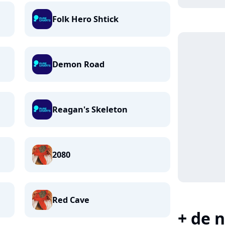
Folk Hero Shtick
Demon Road
Reagan's Skeleton
2080
Red Cave
+ de n