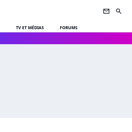
newsletter
search
TV ET MÉDIAS
FORUMS