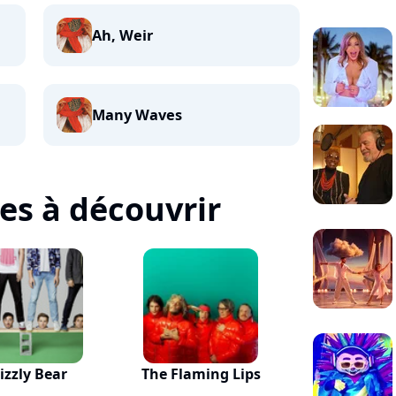
Ah, Weir
Many Waves
tes à découvrir
izzly Bear
The Flaming Lips