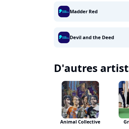
Madder Red
Devil and the Deed
D'autres artis
Animal Collective
Gr