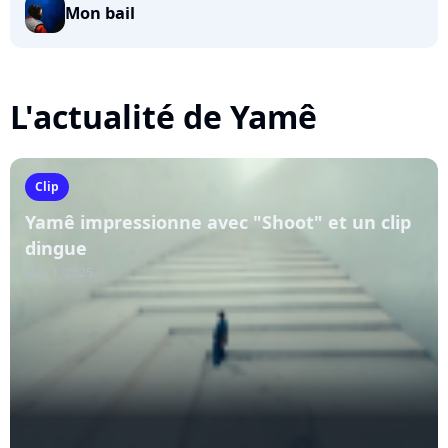
Mon bail
L'actualité de Yamê
Clip
Yamê impressionne avec "Shoot" et un clip
dingue
May 1, 2025