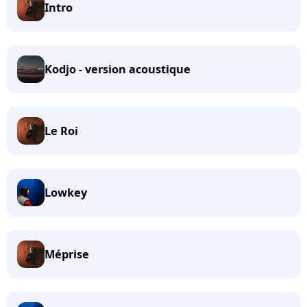
Intro
Kodjo - version acoustique
Le Roi
Lowkey
Méprise