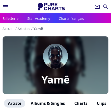
menu
newsletter
search
Billetterie
Star Academy
Charts français
Accueil
/
Artistes
/
Yamê
Yamê
Artiste
Albums & Singles
Charts
Clips