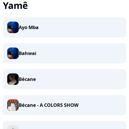
Yamê
Ayo Mba
Bahwai
Bécane
Bécane - A COLORS SHOW