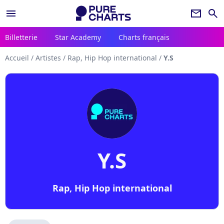
menu
newsletter
search
Billetterie
Star Academy
Charts français
Accueil
/
Artistes
/
Rap, Hip Hop international
/
Y.S
Y.S
Rap, Hip Hop international