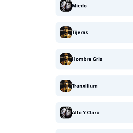
Miedo
Tijeras
Hombre Gris
Tranxilium
Alto Y Claro