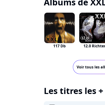
Albums de XX
117 Db
12.0 Richte
Voir tous les a
Les titres les 