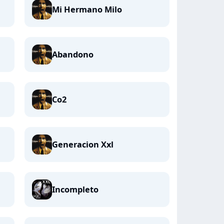
Mi Hermano Milo
Abandono
Co2
Generacion Xxl
Incompleto