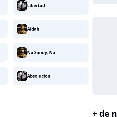
Libertad
Aidah
No Sandy, No
Absolucion
+ de n