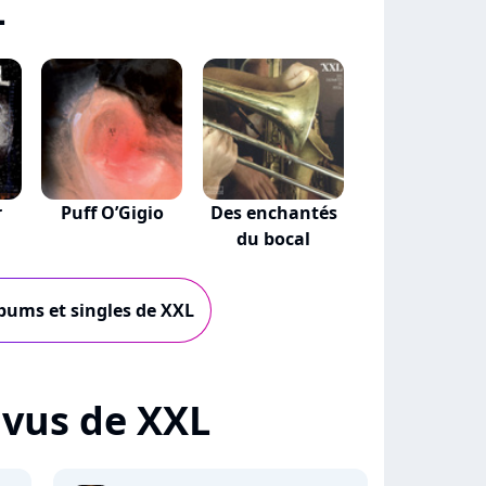
L
r
Puff O’Gigio
Des enchantés
du bocal
lbums et singles de XXL
+ vus de XXL