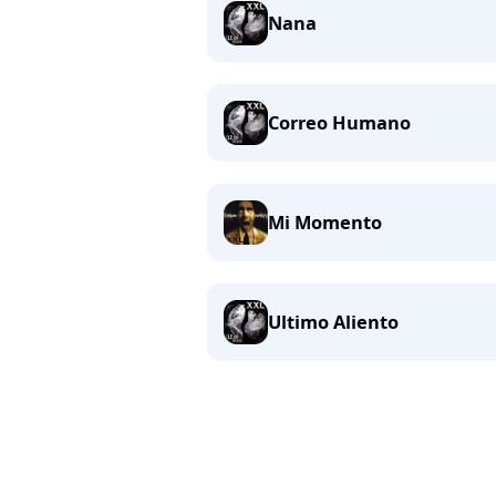
Nana
Correo Humano
Mi Momento
Ultimo Aliento