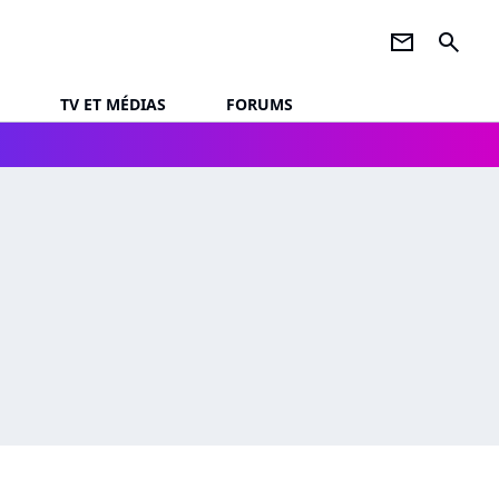
newsletter
search
TV ET MÉDIAS
FORUMS