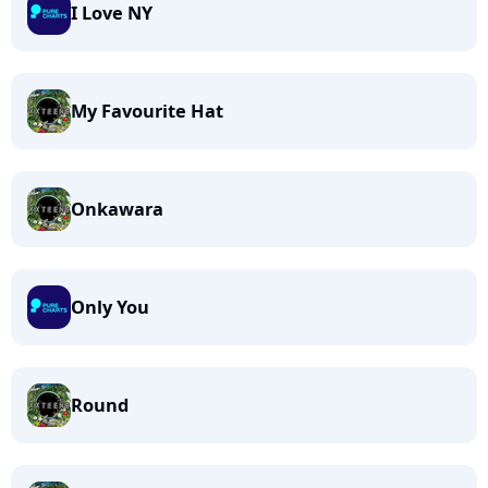
I Love NY
My Favourite Hat
Onkawara
Only You
Round