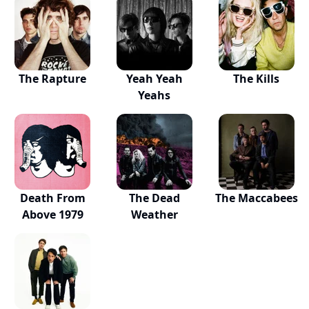
The Rapture
Yeah Yeah
The Kills
Yeahs
Death From
The Dead
The Maccabees
Above 1979
Weather