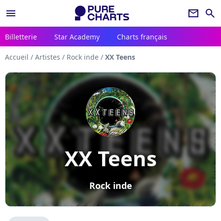
menu
newsletter
search
Billetterie
Star Academy
Charts français
Accueil
/
Artistes
/
Rock inde
/
XX Teens
XX Teens
Rock inde