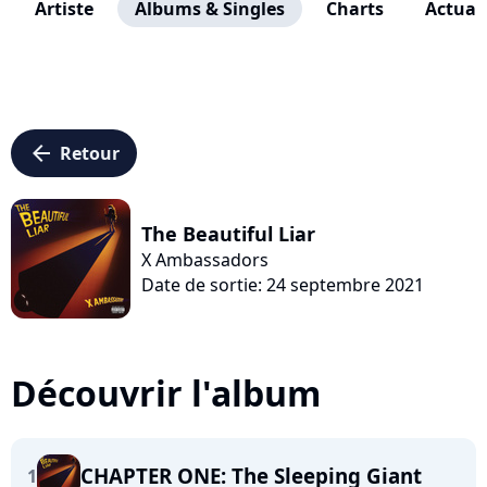
Artiste
Albums & Singles
Charts
Actuali
arrow_left
Retour
The Beautiful Liar
X Ambassadors
Date de sortie: 24 septembre 2021
Découvrir l'album
CHAPTER ONE: The Sleeping Giant
1