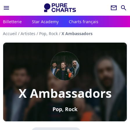
menu
newsletter
search
Billetterie
Star Academy
Charts français
Accueil
/
Artistes
/
Pop, Rock
/
X Ambassadors
X Ambassadors
Pop, Rock