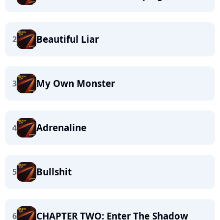
Beautiful Liar
2
My Own Monster
3
Adrenaline
4
Bullshit
5
CHAPTER TWO: Enter The Shadow
6