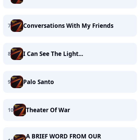
Conversations With My Friends
7
I Can See The Light...
8
Palo Santo
9
Theater Of War
10
A BRIEF WORD FROM OUR