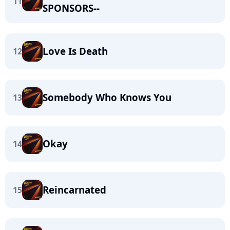
11
SPONSORS--
Love Is Death
12
Somebody Who Knows You
13
Okay
14
Reincarnated
15