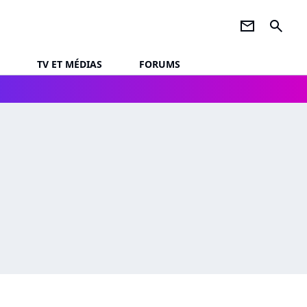
newsletter
search
TV ET MÉDIAS
FORUMS