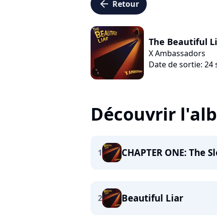
arrow_left
Retour
The Beautiful L
X Ambassadors
Date de sortie: 2
Découvrir l'a
CHAPTER ONE: The Sl
1
Beautiful Liar
2