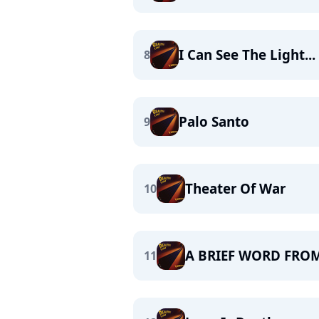
I Can See The Light...
8
Palo Santo
9
Theater Of War
10
A BRIEF WORD FRO
11