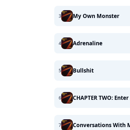
My Own Monster
3
Adrenaline
4
Bullshit
5
CHAPTER TWO: Enter
6
Conversations With 
7