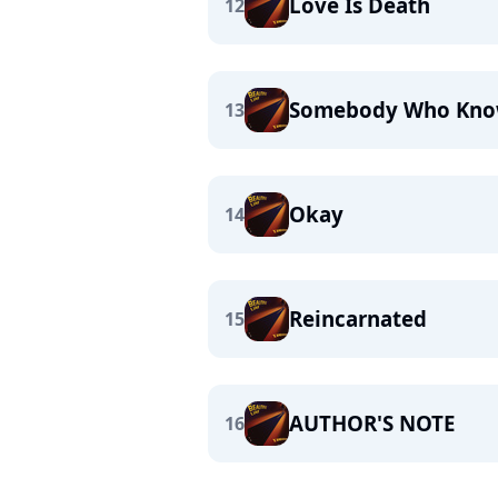
Love Is Death
12
Somebody Who Kno
13
Okay
14
Reincarnated
15
AUTHOR'S NOTE
16