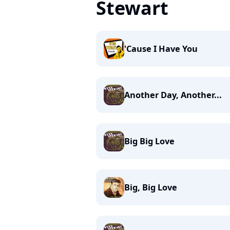
Stewart
'Cause I Have You
Another Day, Another...
Big Big Love
Big, Big Love