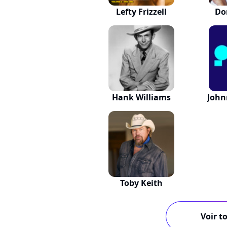
Lefty Frizzell
Do
Hank Williams
John
Toby Keith
Voir to