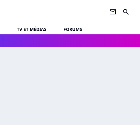
newsletter
search
TV ET MÉDIAS
FORUMS