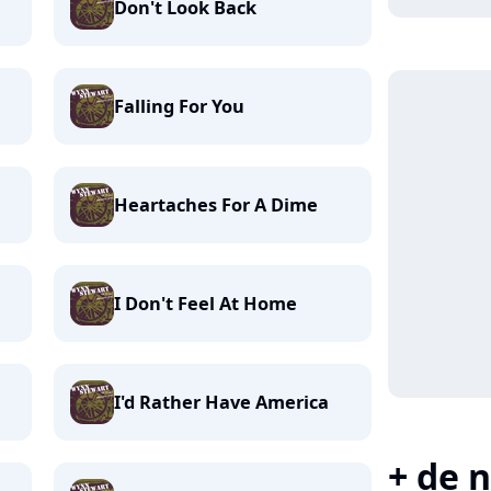
Don't Look Back
Falling For You
Heartaches For A Dime
I Don't Feel At Home
I'd Rather Have America
+ de n