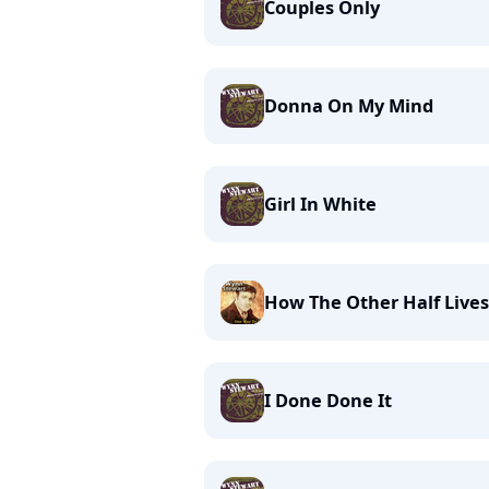
Couples Only
Donna On My Mind
Girl In White
How The Other Half Lives
I Done Done It