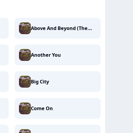
Above And Beyond (The...
Another You
Big City
Come On