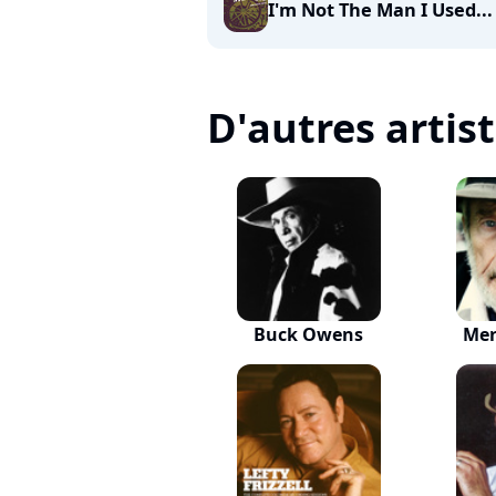
I'm Not The Man I Used...
D'autres artis
Buck Owens
Mer