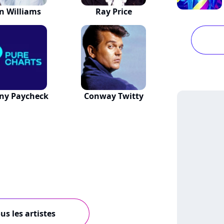
n Williams
Ray Price
ny Paycheck
Conway Twitty
us les artistes