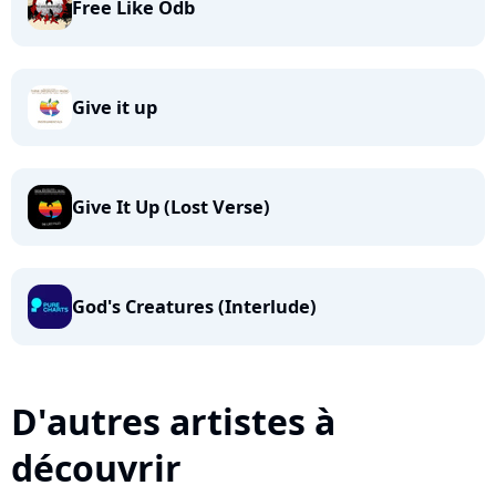
Free Like Odb
Give it up
Give It Up (Lost Verse)
God's Creatures (Interlude)
D'autres artistes à
découvrir