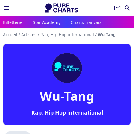
menu
newsletter
search
Billetterie
Star Academy
Charts français
Accueil
/
Artistes
/
Rap, Hip Hop international
/
Wu-Tang
Wu-Tang
Rap, Hip Hop international