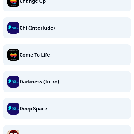
Change Up
Chi (Interlude)
Come To Life
Darkness (Intro)
Deep Space