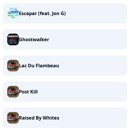
Escapar (feat. Jon G)
Ghostwalker
Lac Du Flambeau
Post Kill
Raised By Whites