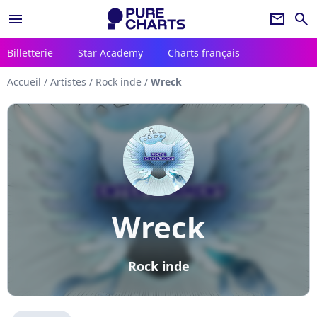
menu
newsletter
search
Billetterie
Star Academy
Charts français
Accueil
/
Artistes
/
Rock inde
/
Wreck
Wreck
Rock inde