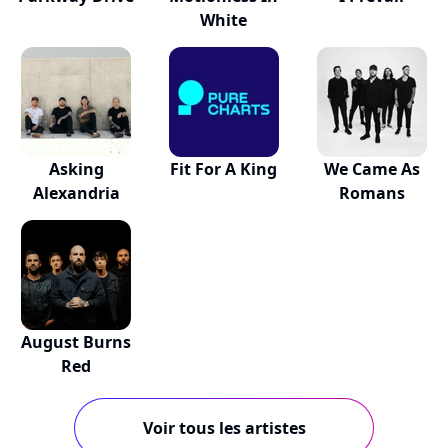
White
Asking
Fit For A King
We Came As
Alexandria
Romans
August Burns
Red
Voir tous les artistes