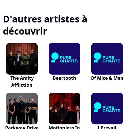
D'autres artistes à
découvrir
The Amity
Beartooth
Of Mice & Men
Affliction
Parkway Drive
Motionless In
I Prevail