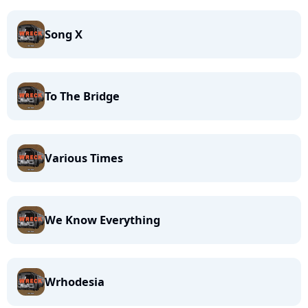
Song X
To The Bridge
Various Times
We Know Everything
Wrhodesia