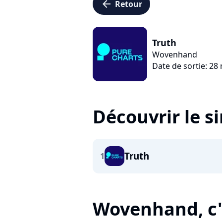
arrow_left
Retour
Truth
Wovenhand
Date de sortie: 28
Découvrir le s
Truth
1
Wovenhand, c'e