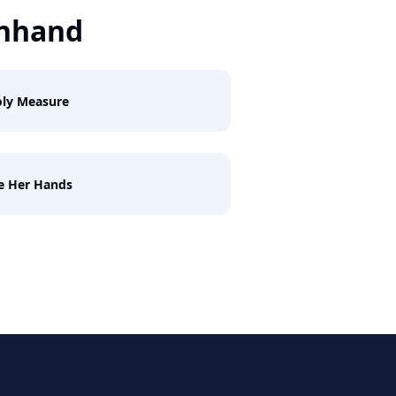
nhand
oly Measure
e Her Hands