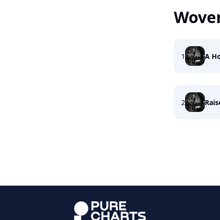
Wove
1
A H
2
Rais