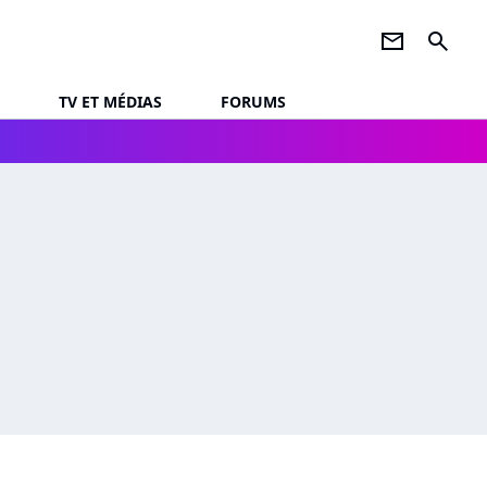
newsletter
search
TV ET MÉDIAS
FORUMS